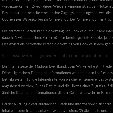
Mittels eines Cookies können die Informationen und Angebote auf unsere
wiederzuerkennen. Zweck dieser Wiedererkennung ist es, den Nutzern die
Besuch der Internetseite erneut seine Zugangsdaten eingeben, weil di
Cookie eines Warenkorbes im Online-Shop. Der Online-Shop merkt sich di
Die betroffene Person kann die Setzung von Cookies durch unsere Inter
dauerhaft widersprechen. Ferner können bereits gesetzte Cookies jeder
Deaktiviert die betroffene Person die Setzung von Cookies in dem genut
4. Erfassung von allgemeinen Daten und Informationen
Die Internetseite der Madison Eventband, Sven Winkel erfasst mit jede
Diese allgemeinen Daten und Informationen werden in den Logfiles des
Betriebssystem, (3) die Internetseite, von welcher ein zugreifendes Sys
angesteuert werden, (5) das Datum und die Uhrzeit eines Zugriffs auf die
ähnliche Daten und Informationen, die der Gefahrenabwehr im Falle vo
Bei der Nutzung dieser allgemeinen Daten und Informationen zieht die
Inhalte unserer Internetseite korrekt auszuliefern, (2) die Inhalte uns