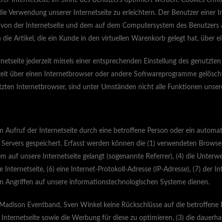
r Internetseite im Sinne des Benutzers optimiert werden. Cookies ermögl
 Verwendung unserer Internetseite zu erleichtern. Der Benutzer einer In
es von der Internetseite und dem auf dem Computersystem des Benutzers a
e Artikel, die ein Kunde in den virtuellen Warenkorb gelegt hat, über ei
netseite jederzeit mittels einer entsprechenden Einstellung des genutzt
zeit über einen Internetbrowser oder andere Softwareprogramme gelöscht 
zten Internetbrowser, sind unter Umständen nicht alle Funktionen unserer
m Aufruf der Internetseite durch eine betroffene Person oder ein automa
 Servers gespeichert. Erfasst werden können die (1) verwendeten Brows
tem auf unsere Internetseite gelangt (sogenannte Referrer), (4) die Unter
 Internetseite, (6) eine Internet-Protokoll-Adresse (IP-Adresse), (7) der 
n Angriffen auf unsere informationstechnologischen Systeme dienen.
 Madison Eventband, Sven Winkel keine Rückschlüsse auf die betroffene 
erer Internetseite sowie die Werbung für diese zu optimieren, (3) die daue